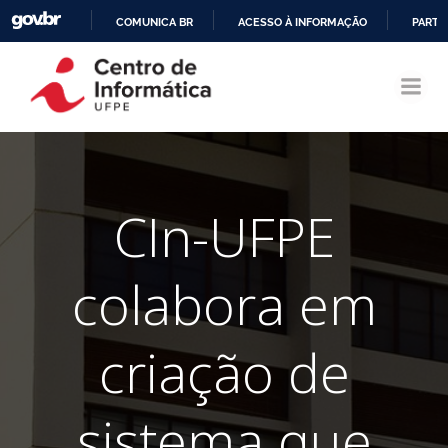
COMUNICA BR
ACESSO À INFORMAÇÃO
PARTI
Pular
IR
para
PARA
o
O
conteúdo
CONTEÚDO
CIn-UFPE
colabora em
criação de
sistema que