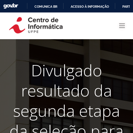
COMUNICA BR
ACESSO À INFORMAÇÃO
PARTI
Pular
IR
para
PARA
o
O
conteúdo
CONTEÚDO
Divulgado
resultado da
segunda etapa
da seleção para