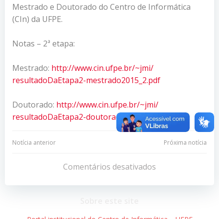
Mestrado e Doutorado do Centro de Informática
(CIn) da UFPE.
Notas – 2ª etapa:
Mestrado:
http://www.cin.ufpe.br/~jmi/
resultadoDaEtapa2-
mestrado2015_2.pdf
Doutorado:
http://www.cin.ufpe.br/~jmi/
resultadoDaEtapa2-
doutorado2015_2.pdf
Navegação
Navegação
Notícia anterior
Próxima notícia
de
de
Comentários desativados
Post
Post
Sobre este site