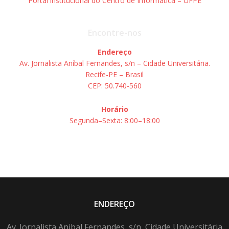
Portal institucional do Centro de Informática – UFPE
Encontre-nos
Endereço
Av. Jornalista Aníbal Fernandes, s/n – Cidade Universitária.
Recife-PE – Brasil
CEP: 50.740-560
Horário
Segunda–Sexta: 8:00–18:00
ENDEREÇO
Av. Jornalista Anibal Fernandes, s/n, Cidade Universitária