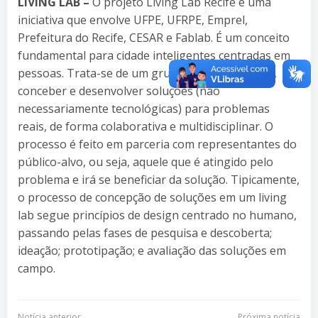
LIVING LAB –
O projeto Living Lab Recife é uma
iniciativa que envolve UFPE, UFRPE, Emprel,
Prefeitura do Recife, CESAR e Fablab. É um conceito
fundamental para cidade inteligentes centradas em
pessoas. Trata-se de um grupo que busca gerar,
conceber e desenvolver soluções (não
necessariamente tecnológicas) para problemas
reais, de forma colaborativa e multidisciplinar. O
processo é feito em parceria com representantes do
público-alvo, ou seja, aquele que é atingido pelo
problema e irá se beneficiar da solução. Tipicamente,
o processo de concepção de soluções em um living
lab segue princípios de design centrado no humano,
passando pelas fases de pesquisa e descoberta;
ideação; prototipação; e avaliação das soluções em
campo.
Notícia anterior
Próxima notícia