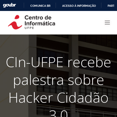
COMUNICA BR
ACESSO À INFORMAÇÃO
PARTI
Pular
IR
para
PARA
o
O
conteúdo
CONTEÚDO
CIn-UFPE recebe
palestra sobre
Hacker Cidadão
3.0