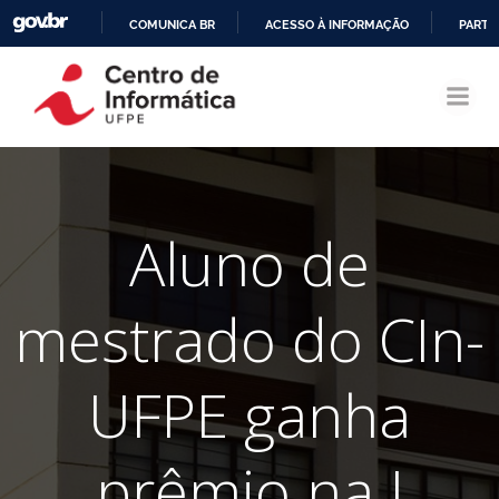
COMUNICA BR
ACESSO À INFORMAÇÃO
PARTI
Pular
IR
para
PARA
o
O
conteúdo
CONTEÚDO
Aluno de
mestrado do CIn-
UFPE ganha
prêmio na I