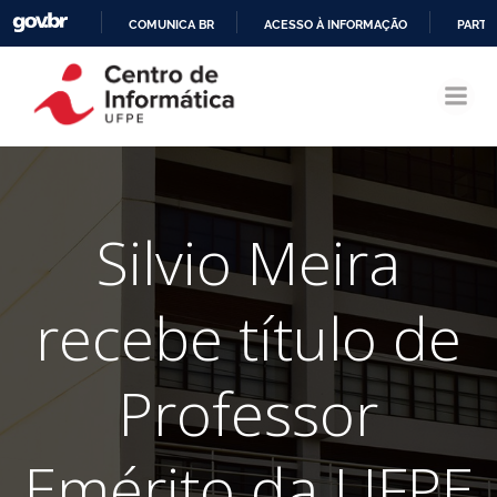
COMUNICA BR
ACESSO À INFORMAÇÃO
PARTI
Pular
IR
para
PARA
o
O
conteúdo
CONTEÚDO
Silvio Meira
recebe título de
Professor
Emérito da UFPE