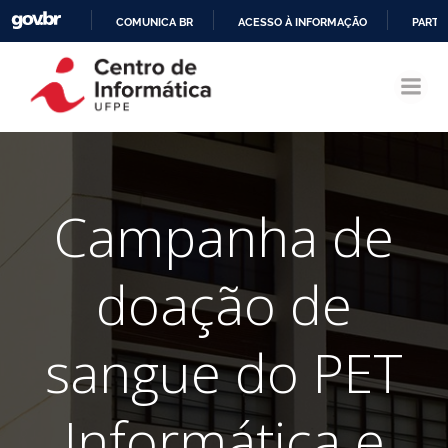
COMUNICA BR
ACESSO À INFORMAÇÃO
PARTI
Pular
IR
para
PARA
o
O
conteúdo
CONTEÚDO
Campanha de
doação de
sangue do PET
Informática e