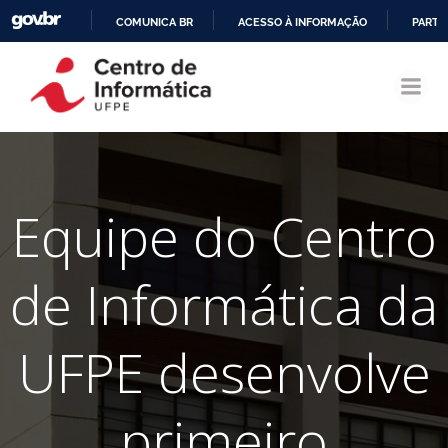
COMUNICA BR
ACESSO À INFORMAÇÃO
PARTI
Pular
IR
para
PARA
o
O
conteúdo
CONTEÚDO
Equipe do Centro
de Informática da
UFPE desenvolve
primeiro