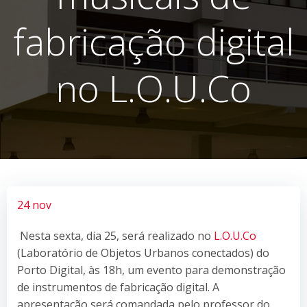
fabricação digital
no L.O.U.Co
24 nov
Nesta sexta, dia 25, será realizado no
L.O.U.Co
(Laboratório de Objetos Urbanos conectados) do
Porto Digital, às 18h, um evento para demonstração
de instrumentos de fabricação digital. A
apresentação será comandada pelo professor do