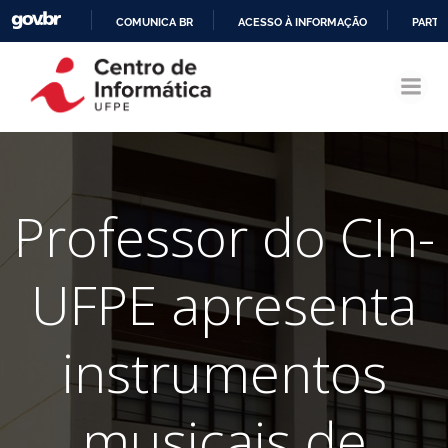
COMUNICA BR
ACESSO À INFORMAÇÃO
PARTI
Pular
IR
para
PARA
o
O
conteúdo
CONTEÚDO
Professor do CIn-
UFPE apresenta
instrumentos
musicais de