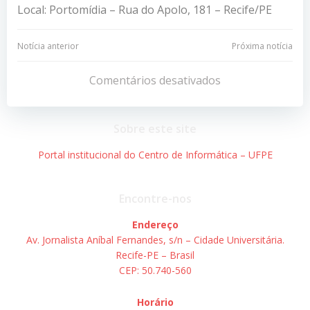
Local: Portomídia – Rua do Apolo, 181 – Recife/PE
Navegação
Navegação
Notícia anterior
Próxima notícia
de
de
Comentários desativados
Post
Post
Sobre este site
Portal institucional do Centro de Informática – UFPE
Encontre-nos
Endereço
Av. Jornalista Aníbal Fernandes, s/n – Cidade Universitária.
Recife-PE – Brasil
CEP: 50.740-560
Horário