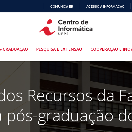
COMUNICA BR
ACESSO À INFORMAÇÃO
IR
PARA
O
CONTEÚDO
S-GRADUAÇÃO
PESQUISA E EXTENSÃO
COOPERAÇÃO E INO
dos Recursos da Fa
a pós-graduação d