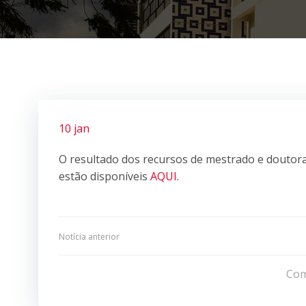
10 jan
O resultado dos recursos de mestrado e doutora
estão disponíveis
AQUI
.
Navegação
Notícia anterior
de
Com