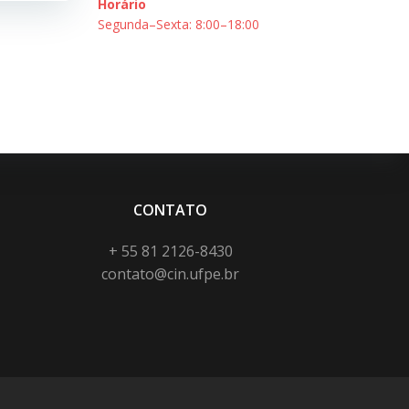
Horário
Segunda–Sexta: 8:00–18:00
CONTATO
+ 55 81 2126-8430
contato@cin.ufpe.br