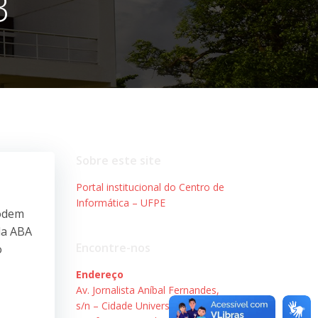
B
Sobre este site
Portal institucional do Centro de
Informática – UFPE
podem
da ABA
Encontre-nos
o
Endereço
Av. Jornalista Aníbal Fernandes,
s/n – Cidade Universitária.