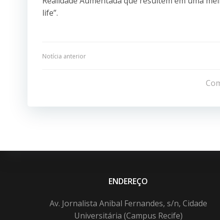
Realidade Aumentada que resultem em uma melho
life”.
Navegação
Notícia anterior
de
Com
Post
ENDEREÇO
Av. Jornalista Anibal Fernandes, s/n, Cidade
Universitária (Campus Recife)