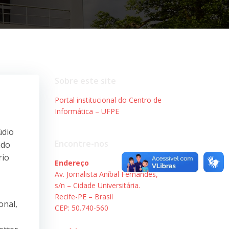
Sobre este site
Portal institucional do Centro de
Informática – UFPE
údio
Encontre-nos
ndo
rio
Endereço
Av. Jornalista Aníbal Fernandes,
s/n – Cidade Universitária.
Recife-PE – Brasil
onal,
CEP: 50.740-560