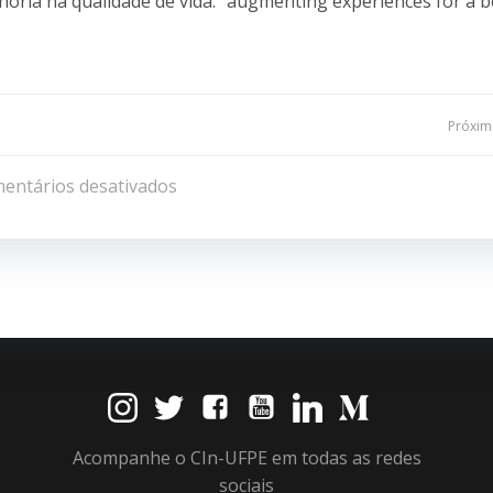
ria na qualidade de vida: “augmenting experiences for a b
Navegação
Próxima
de
entários desativados
Post
Acompanhe o CIn-UFPE em todas as redes
sociais