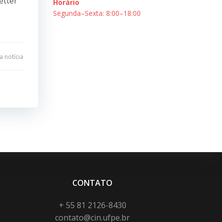
etter
Horário
Segunda–Sexta: 8:00–18:00
 notícia
CONTATO
+ 55 81 2126-8430
contato@cin.ufpe.br