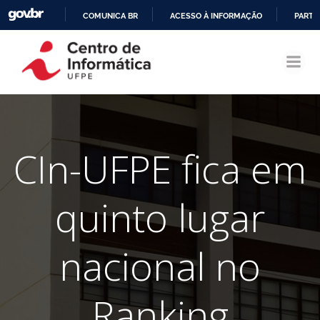
COMUNICA BR
ACESSO À INFORMAÇÃO
PARTI
Pular
IR
para
PARA
o
O
conteúdo
CONTEÚDO
CIn-UFPE fica em
quinto lugar
nacional no
Ranking