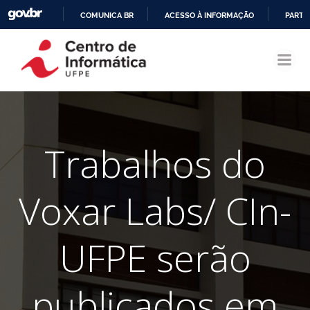
COMUNICA BR
ACESSO À INFORMAÇÃO
PARTI
Pular
IR
para
PARA
o
O
conteúdo
CONTEÚDO
Trabalhos do
Voxar Labs/ CIn-
UFPE serão
publicados em