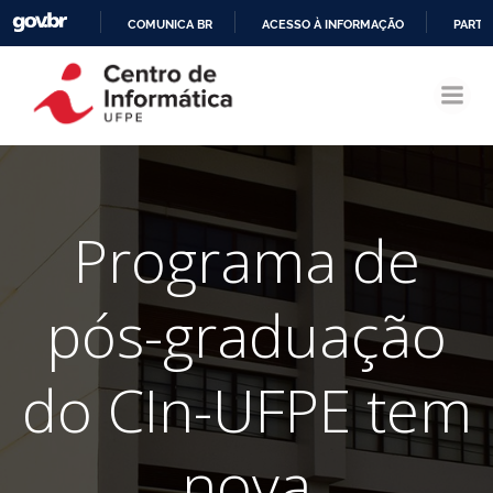
COMUNICA BR
ACESSO À INFORMAÇÃO
PARTI
Pular
IR
para
PARA
o
O
conteúdo
CONTEÚDO
Programa de
pós-graduação
do CIn-UFPE tem
nova