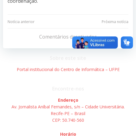
coordenação.
Navegação
Navegação
Notícia anterior
Próxima notícia
de
de
Comentários desativados
Post
Post
Sobre este site
Portal institucional do Centro de Informática – UFPE
Encontre-nos
Endereço
Av. Jornalista Aníbal Fernandes, s/n – Cidade Universitária.
Recife-PE – Brasil
CEP: 50.740-560
Horário