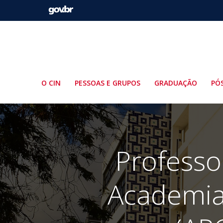
Pular
para
o
conteúdo
O CIN
PESSOAS E GRUPOS
GRADUAÇÃO
PÓ
Professo
Academia