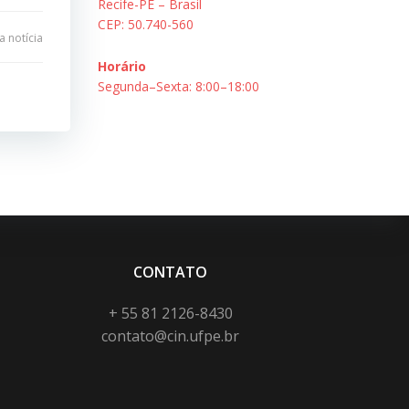
Recife-PE – Brasil
CEP: 50.740-560
 notícia
Horário
Segunda–Sexta: 8:00–18:00
CONTATO
+ 55 81 2126-8430
contato@cin.ufpe.br