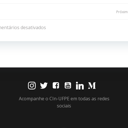
Navegação
Próxima
de
entários desativados
Post
Acompanhe o CIn-UFPE em todas as redes
sociais