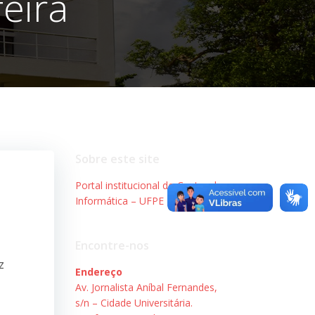
eira
Sobre este site
Portal institucional do Centro de
Informática – UFPE
Encontre-nos
z
Endereço
Av. Jornalista Aníbal Fernandes,
s/n – Cidade Universitária.