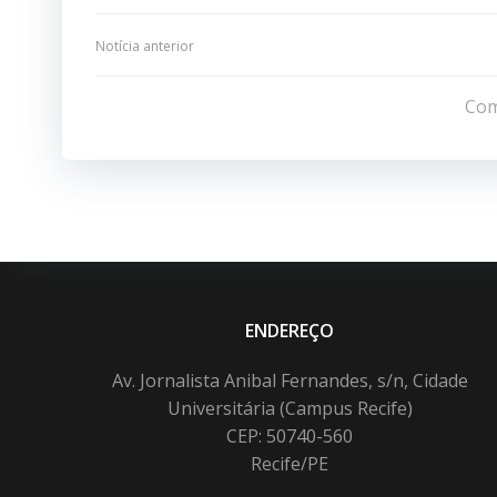
Navegação
Notícia anterior
de
Com
Post
ENDEREÇO
Av. Jornalista Anibal Fernandes, s/n, Cidade
Universitária (Campus Recife)
CEP: 50740-560
Recife/PE