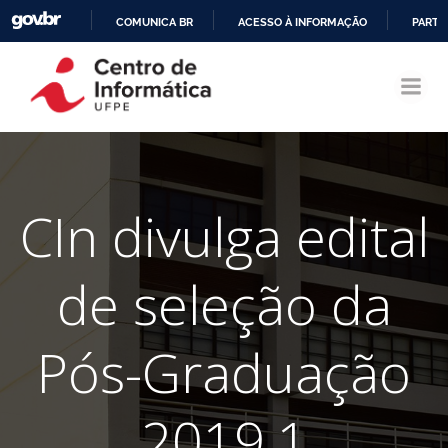
COMUNICA BR
ACESSO À INFORMAÇÃO
PARTI
Pular
IR
para
PARA
o
O
conteúdo
CONTEÚDO
CIn divulga edital
de seleção da
Pós-Graduação
2019.1