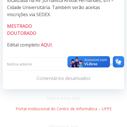
localizada na Av. Jornalista Aníbal Fernandes, s/n –
Cidade Universitária. Também serão aceitas
inscrições via SEDEX.
MESTRADO
DOUTORADO
Edital completo
AQUI
.
Navegação
Navegação
Notícia anterior
Próxima notícia
de
de
Comentários desativados
Post
Post
Sobre este site
Portal institucional do Centro de Informática – UFPE
Encontre-nos