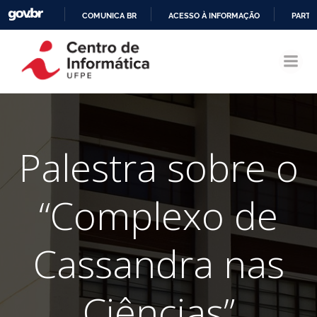
COMUNICA BR
ACESSO À INFORMAÇÃO
PARTI
Pular
IR
para
PARA
o
O
conteúdo
CONTEÚDO
Palestra sobre o
“Complexo de
Cassandra nas
Ciências”