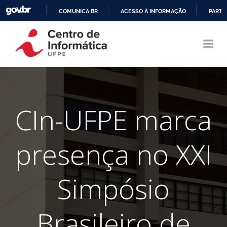
COMUNICA BR
ACESSO À INFORMAÇÃO
PARTI
Pular
IR
para
PARA
o
O
conteúdo
CONTEÚDO
CIn-UFPE marca
presença no XXI
Simpósio
Brasileiro de