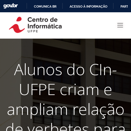
COMUNICA BR
ACESSO À INFORMAÇÃO
PARTI
Pular
IR
para
PARA
o
O
conteúdo
CONTEÚDO
Alunos do CIn-
UFPE criam e
ampliam relação
de verbetes para