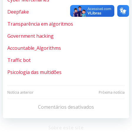
Deepfake
Transparência em algoritmos
Government hacking
Accountable_Algorithms
Traffic bot
Psicologia das multidões
Navegação
Navegação
Notícia anterior
Próxima notícia
de
de
Comentários desativados
Post
Post
Sobre este site