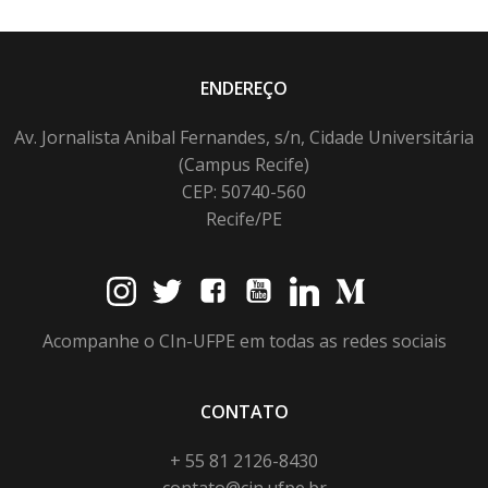
ENDEREÇO
Av. Jornalista Anibal Fernandes, s/n, Cidade Universitária
(Campus Recife)
CEP: 50740-560
Recife/PE
Acompanhe o CIn-UFPE em todas as redes sociais
CONTATO
+ 55 81 2126-8430
contato@cin.ufpe.br