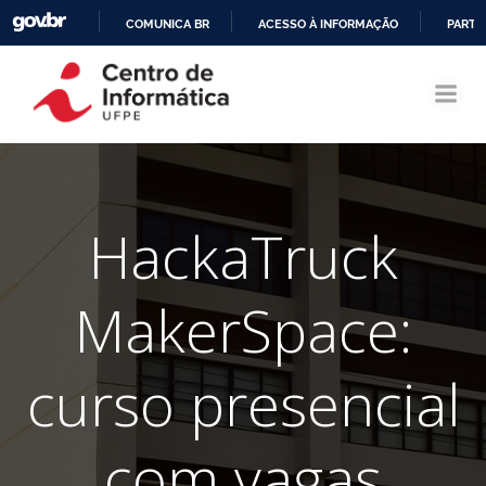
COMUNICA BR
ACESSO À INFORMAÇÃO
PARTI
Pular
IR
para
PARA
o
O
conteúdo
CONTEÚDO
HackaTruck
MakerSpace:
curso presencial
com vagas