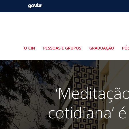
Pular
para
o
conteúdo
O CIN
PESSOAS E GRUPOS
GRADUAÇÃO
PÓ
‘Meditação
cotidiana’ 