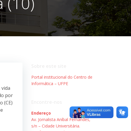
 (10)
Sobre este site
Portal institucional do Centro de
Informática – UFPE
 vida
do por
Encontre-nos
o (CE)
se
Endereço
Av. Jornalista Aníbal Fernandes,
s/n – Cidade Universitária.