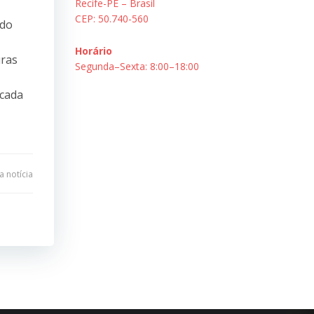
Recife-PE – Brasil
CEP: 50.740-560
 do
Horário
uras
Segunda–Sexta: 8:00–18:00
icada
 notícia