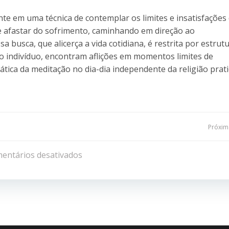
te em uma técnica de contemplar os limites e insatisfações
se afastar do sofrimento, caminhando em direção ao
a busca, que alicerça a vida cotidiana, é restrita por estrut
lo indivíduo, encontram aflições em momentos limites de
rática da meditação no dia-dia independente da religião prat
Navegação
Próxima
de
entários desativados
Post