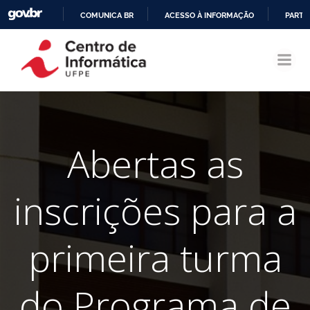
COMUNICA BR
ACESSO À INFORMAÇÃO
PARTI
Pular
IR
para
PARA
o
O
conteúdo
CONTEÚDO
Abertas as
inscrições para a
primeira turma
do Programa de