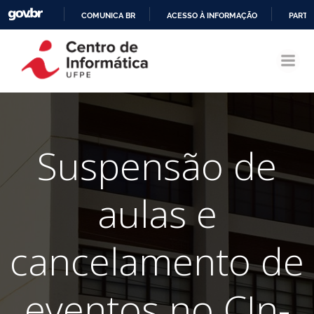
COMUNICA BR
ACESSO À INFORMAÇÃO
PARTI
Pular
IR
para
PARA
o
O
conteúdo
CONTEÚDO
Suspensão de
aulas e
cancelamento de
eventos no CIn-