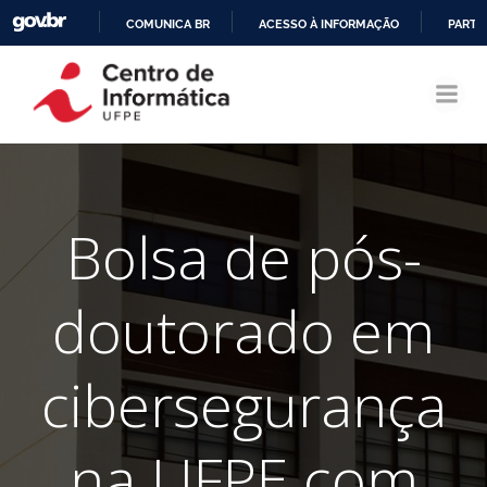
COMUNICA BR
ACESSO À INFORMAÇÃO
PARTI
Pular
IR
para
PARA
o
O
conteúdo
CONTEÚDO
Bolsa de pós-
doutorado em
cibersegurança
na UFPE com