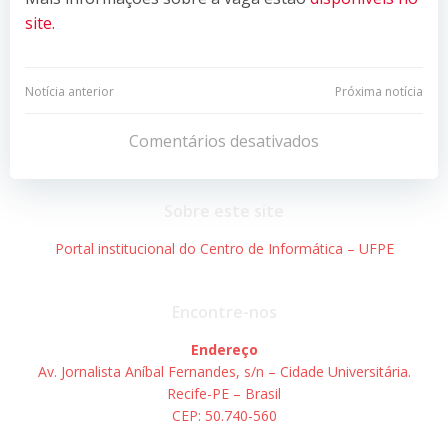
site.
Navegação
Navegação
Notícia anterior
Próxima notícia
de
de
Comentários desativados
Post
Post
Sobre este site
Portal institucional do Centro de Informática – UFPE
Encontre-nos
Endereço
Av. Jornalista Aníbal Fernandes, s/n – Cidade Universitária.
Recife-PE – Brasil
CEP: 50.740-560