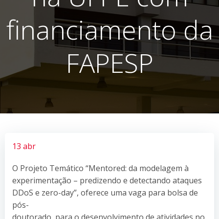
financiamento da
FAPESP
13 abr
O Projeto Temático “Mentored: da modelagem à
experimentação – predizendo e detectando ataques
DDoS e zero-day”, oferece uma vaga para bolsa de
pós-
doutorado, para o desenvolvimento de atividades no