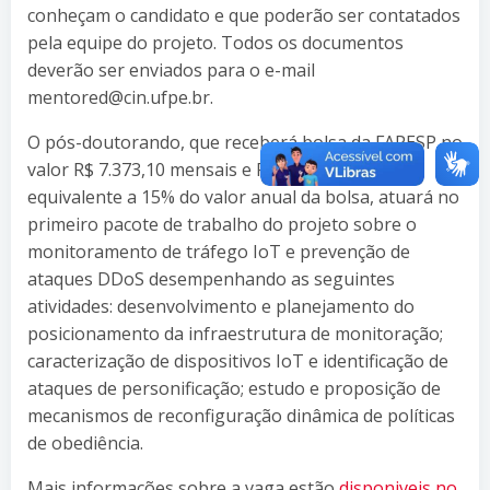
conheçam o candidato e que poderão ser contatados
pela equipe do projeto. Todos os documentos
deverão ser enviados para o e-mail
mentored@cin.ufpe.br.
O pós-doutorando, que receberá bolsa da FAPESP no
valor R$ 7.373,10 mensais e Reserva Técnica
equivalente a 15% do valor anual da bolsa, atuará no
primeiro pacote de trabalho do projeto sobre o
monitoramento de tráfego IoT e prevenção de
ataques DDoS desempenhando as seguintes
atividades: desenvolvimento e planejamento do
posicionamento da infraestrutura de monitoração;
caracterização de dispositivos IoT e identificação de
ataques de personificação; estudo e proposição de
mecanismos de reconfiguração dinâmica de políticas
de obediência.
Mais informações sobre a vaga estão
disponiveis no