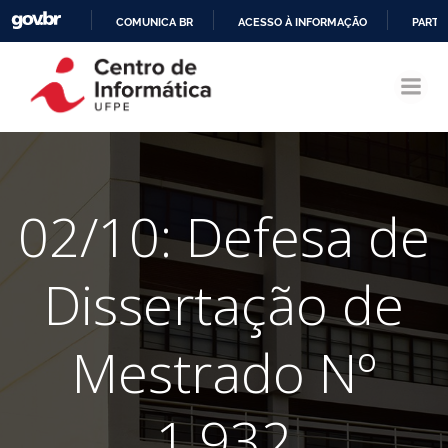
COMUNICA BR
ACESSO À INFORMAÇÃO
PARTI
Pular
IR
para
PARA
o
O
conteúdo
CONTEÚDO
02/10: Defesa de
Dissertação de
Mestrado Nº
1.932