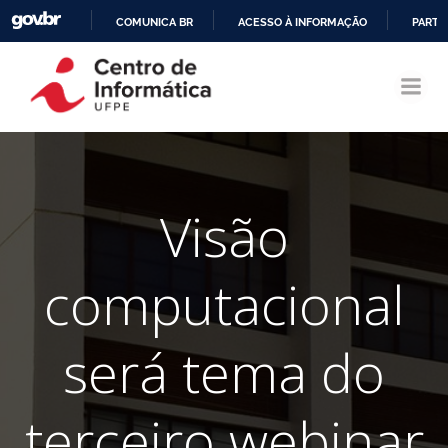
COMUNICA BR
ACESSO À INFORMAÇÃO
PARTI
Pular
IR
para
PARA
o
O
conteúdo
CONTEÚDO
Visão
computacional
será tema do
terceiro webinar