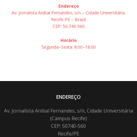
Endereço
Av. Jornalista Aníbal Fernandes, s/n – Cidade Universitária.
Recife-PE – Brasil
CEP: 50.740-560
Horário
Segunda–Sexta: 8:00–18:00
ENDEREÇO
Av. Jornalista Anibal Fernandes, s/n, Cidade Universitária
(Campus Recife)
CEP: 50740-560
Recife/PE