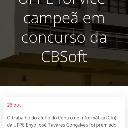
campeã em
concurso da
CBSoft
26 out
O trabalho do aluno do Centro de Informática (CIn)
da UFPE Enyo José Tavares Gonçalves foi premiado