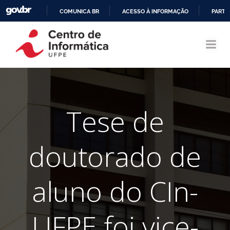
COMUNICA BR
ACESSO À INFORMAÇÃO
PARTI
Pular
IR
para
PARA
o
O
conteúdo
CONTEÚDO
Tese de
doutorado de
aluno do CIn-
UFPE foi vice-