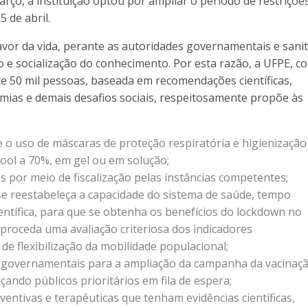
rço, a instituição optou por ampliar o período de restrições
 de abril.
avor da vida, perante as autoridades governamentais e sanit
 e socialização do conhecimento. Por esta razão, a UFPE, c
50 mil pessoas, baseada em recomendações científicas,
mias e demais desafios sociais, respeitosamente propõe às
o uso de máscaras de proteção respiratória e higienização
ool a 70%, em gel ou em solução;
 por meio de fiscalização pelas instâncias competentes;
 se reestabeleça a capacidade do sistema de saúde, tempo
entífica, para que se obtenha os benefícios do lockdown no
proceda uma avaliação criteriosa dos indicadores
de flexibilização da mobilidade populacional;
 governamentais para a ampliação da campanha da vacinaç
çando públicos prioritários em fila de espera;
ntivas e terapêuticas que tenham evidências científicas,