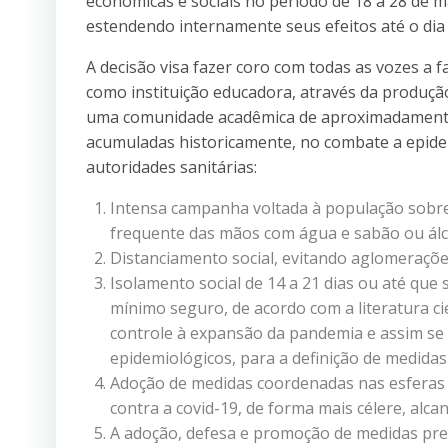
econômicas e sociais no período de 18 a 28 de ma
estendendo internamente seus efeitos até o dia 5
A decisão visa fazer coro com todas as vozes a f
como instituição educadora, através da produção
uma comunidade acadêmica de aproximadamente 
acumuladas historicamente, no combate a epide
autoridades sanitárias:
Intensa campanha voltada à população sobre 
frequente das mãos com água e sabão ou álc
Distanciamento social, evitando aglomerações
Isolamento social de 14 a 21 dias ou até que
mínimo seguro, de acordo com a literatura ci
controle à expansão da pandemia e assim se 
epidemiológicos, para a definição de medidas 
Adoção de medidas coordenadas nas esferas
contra a covid-19, de forma mais célere, alcan
A adoção, defesa e promoção de medidas preve