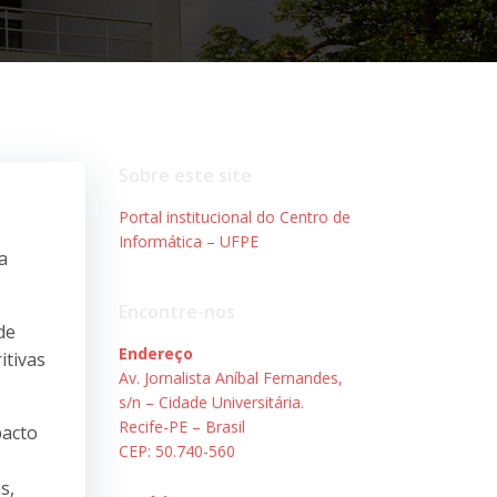
Sobre este site
Portal institucional do Centro de
Informática – UFPE
a
Encontre-nos
de
Endereço
itivas
Av. Jornalista Aníbal Fernandes,
s/n – Cidade Universitária.
Recife-PE – Brasil
pacto
CEP: 50.740-560
s,