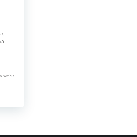
o,
va
 notícia