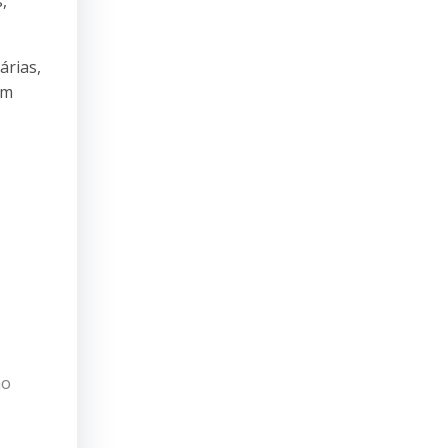
,
árias,
om
ão