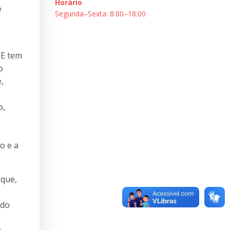
Horário
e
Segunda–Sexta: 8:00–18:00
PE tem
o
,
o,
o e a
 que,
 do