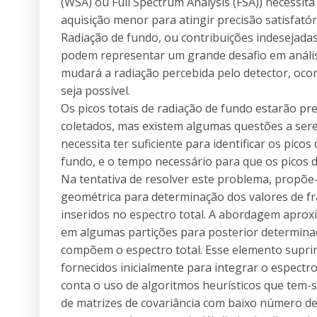
(WSA) ou Full Spectrum Analysis (FSA)) necessit
aquisição menor para atingir precisão satisfatór
Radiação de fundo, ou contribuições indesejada
podem representar um grande desafio em anális
mudará a radiação percebida pelo detector, oco
seja possível.
Os picos totais de radiação de fundo estarão p
coletados, mas existem algumas questões a ser
necessita ter suficiente para identificar os pico
fundo, e o tempo necessário para que os picos de
Na tentativa de resolver este problema, prop
geométrica para determinação dos valores de f
inseridos no espectro total. A abordagem apro
em algumas partições para posterior determina
compõem o espectro total. Esse elemento supri
fornecidos inicialmente para integrar o espectro
conta o uso de algoritmos heurísticos que tem
de matrizes de covariância com baixo número 