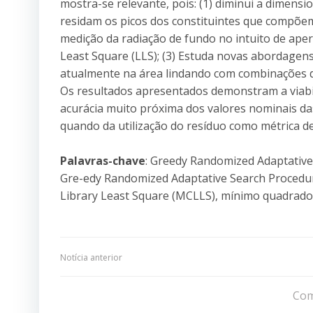
mostra-se relevante, pois: (1) diminui a dimen
residam os picos dos constituintes que compõem 
medição da radiação de fundo no intuito de ape
Least Square (LLS); (3) Estuda novas abordagens
atualmente na área lindando com combinações de
Os resultados apresentados demonstram a viab
acurácia muito próxima dos valores nominais d
quando da utilização do resíduo como métrica de
Palavras-chave
: Greedy Randomized Adaptativ
Gre-edy Randomized Adaptative Search Procedu
Library Least Square (MCLLS), mínimo quadrados
Navegação
Notícia anterior
de
Com