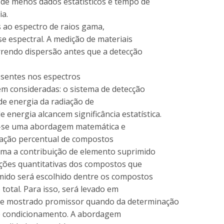
a de menos dados estatísticos e tempo de
ia.
s ao espectro de raios gama,
e espectral. A medição de materiais
rrendo dispersão antes que a detecção
resentes nos espectros
em consideradas: o sistema de detecção
s de energia da radiação de
 energia alcancem significância estatística.
õe-se uma abordagem matemática e
ração percentual de compostos
xima a contribuição de elemento suprimido
ções quantitativas dos compostos que
mido será escolhido dentre os compostos
 total. Para isso, será levado em
-se mostrado promissor quando da determinação
de condicionamento. A abordagem