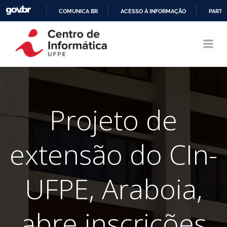
COMUNICA BR
ACESSO À INFORMAÇÃO
PARTI
Pular
IR
para
PARA
o
O
conteúdo
CONTEÚDO
Projeto de
extensão do CIn-
UFPE, Araboia,
abre inscrições