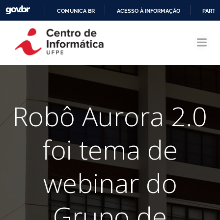
COMUNICA BR
ACESSO À INFORMAÇÃO
PARTI
Pular
IR
para
PARA
o
O
conteúdo
CONTEÚDO
Robô Aurora 2.0
foi tema de
webinar do
Grupo de