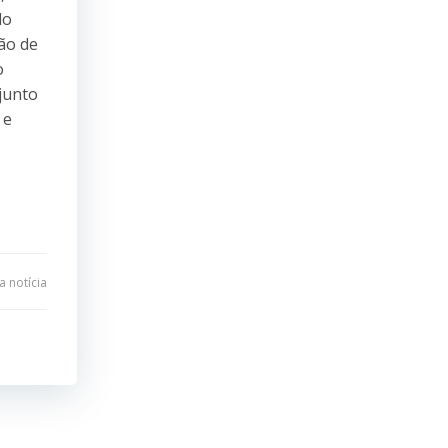
do
ão de
o
junto
 e
 notícia