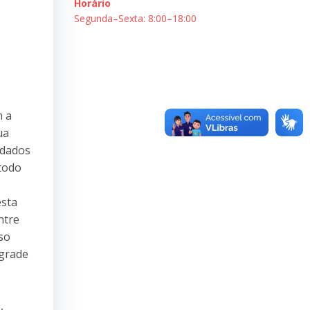
Horário
Segunda–Sexta: 8:00–18:00
m a
ua
 dados
todo
esta
ntre
so
 grade
,