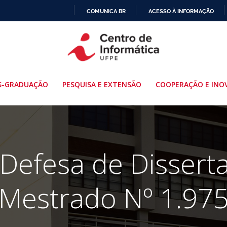
COMUNICA BR
ACESSO À INFORMAÇÃO
IR
PARA
O
CONTEÚDO
S-GRADUAÇÃO
PESQUISA E EXTENSÃO
COOPERAÇÃO E INO
 Defesa de Dissert
Mestrado Nº 1.97