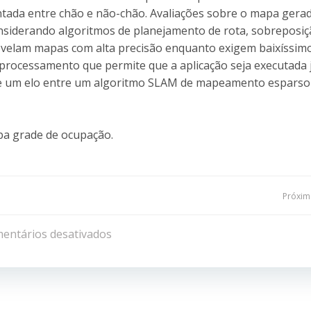
da entre chão e não-chão. Avaliações sobre o mapa gera
considerando algoritmos de planejamento de rota, sobreposiç
evelam mapas com alta precisão enquanto exigem baixíssim
rocessamento que permite que a aplicação seja executada 
e um elo entre um algoritmo SLAM de mapeamento esparso
pa grade de ocupação.
Navegação
Próxima
de
entários desativados
Post