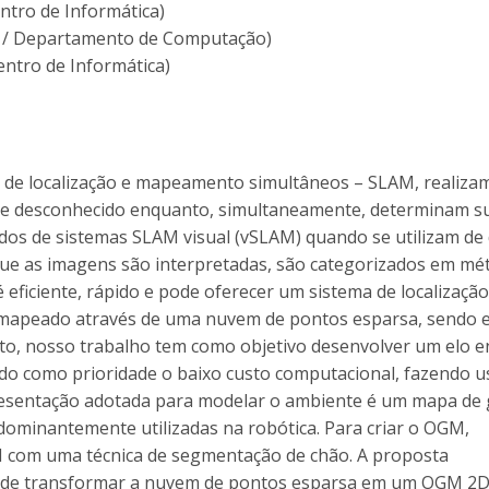
ntro de Informática)
E / Departamento de Computação)
entro de Informática)
s de localização e mapeamento simultâneos – SLAM, realiza
te desconhecido enquanto, simultaneamente, determinam s
dos de sistemas SLAM visual (vSLAM) quando se utilizam de
ue as imagens são interpretadas, são categorizados em mé
 eficiente, rápido e pode oferecer um sistema de localização
e mapeado através de uma nuvem de pontos esparsa, sendo 
to, nosso trabalho tem como objetivo desenvolver um elo e
ndo como prioridade o baixo custo computacional, fazendo u
resentação adotada para modelar o ambiente é um mapa de
minantemente utilizadas na robótica. Para criar o OGM,
com uma técnica de segmentação de chão. A proposta
de transformar a nuvem de pontos esparsa em um OGM 2D