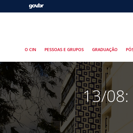
Pular
para
o
conteúdo
O CIN
PESSOAS E GRUPOS
GRADUAÇÃO
PÓ
13/08: