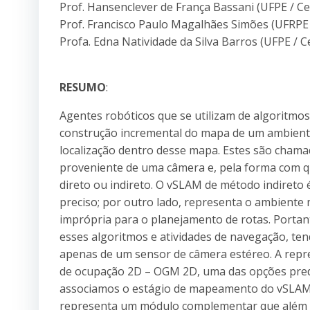
Prof. Hansenclever de França Bassani (UFPE / Ce
Prof. Francisco Paulo Magalhães Simões (UFRP
Profa. Edna Natividade da Silva Barros (UFPE / C
RESUMO
:
Agentes robóticos que se utilizam de algoritmo
construção incremental do mapa de um ambien
localização dentro desse mapa. Estes são chama
proveniente de uma câmera e, pela forma com q
direto ou indireto. O vSLAM de método indireto é
preciso; por outro lado, representa o ambient
imprópria para o planejamento de rotas. Portan
esses algoritmos e atividades de navegação, te
apenas de um sensor de câmera estéreo. A rep
de ocupação 2D – OGM 2D, uma das opções predo
associamos o estágio de mapeamento do vSLAM 
representa um módulo complementar que além 