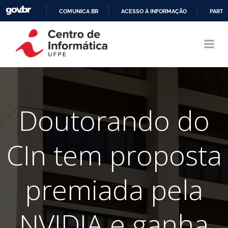
COMUNICA BR
ACESSO À INFORMAÇÃO
PARTI
Pular
IR
para
PARA
o
O
conteúdo
CONTEÚDO
Doutorando do
CIn tem proposta
premiada pela
NVIDIA e ganha