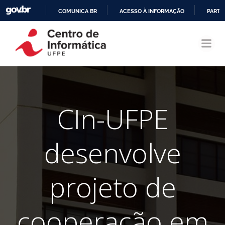
COMUNICA BR
ACESSO À INFORMAÇÃO
PARTI
Pular
IR
para
PARA
o
O
conteúdo
CONTEÚDO
CIn-UFPE
desenvolve
projeto de
cooperação em