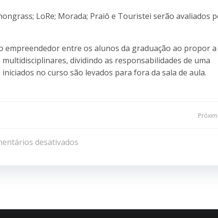
mongrass; LoRe; Morada; Praiô e Touristei serão avaliados 
írito empreendedor entre os alunos da graduação ao propor a
 multidisciplinares, dividindo as responsabilidades de uma
iniciados no curso são levados para fora da sala de aula.
Navegação
Próxima
de
entários desativados
Post