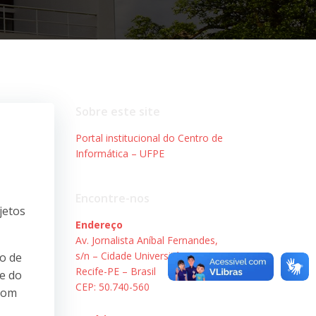
Sobre este site
Portal institucional do Centro de
Informática – UFPE
Encontre-nos
jetos
Endereço
Av. Jornalista Aníbal Fernandes,
s/n – Cidade Universitária.
ro de
Recife-PE – Brasil
 e do
CEP: 50.740-560
 com