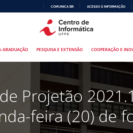
COMUNICA BR
ACESSO À INFORMAÇÃO
IR
PARA
O
CONTEÚDO
S-GRADUAÇÃO
PESQUISA E EXTENSÃO
COOPERAÇÃO E INO
e Projetão 2021.
da-feira (20) de f