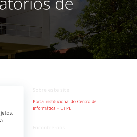
atórios de
Sobre este site
Portal institucional do Centro de
Informática – UFPE
jetos.
 a
Encontre-nos