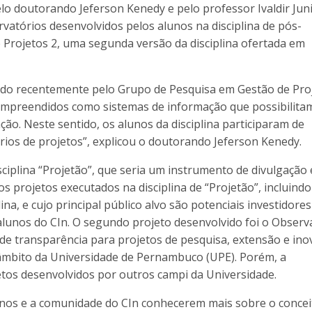
o doutorando Jeferson Kenedy e pelo professor Ivaldir Juni
vatórios desenvolvidos pelos alunos na disciplina de pós-
Projetos 2, uma segunda versão da disciplina ofertada em
riado recentemente pelo Grupo de Pesquisa em Gestão de Pro
compreendidos como sistemas de informação que possibilita
ão. Neste sentido, os alunos da disciplina participaram de
rios de projetos”, explicou o doutorando Jeferson Kenedy.
iplina “Projetão”, que seria um instrumento de divulgação 
s projetos executados na disciplina de “Projetão”, incluindo
ina, e cujo principal público alvo são potenciais investidores
alunos do CIn. O segundo projeto desenvolvido foi o Observ
e transparência para projetos de pesquisa, extensão e ino
 âmbito da Universidade de Pernambuco (UPE). Porém, a
tos desenvolvidos por outros campi da Universidade.
nos e a comunidade do CIn conhecerem mais sobre o concei