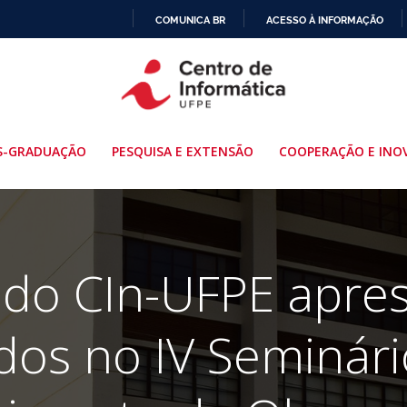
COMUNICA BR
ACESSO À INFORMAÇÃO
IR
PARA
O
CONTEÚDO
S-GRADUAÇÃO
PESQUISA E EXTENSÃO
COOPERAÇÃO E INO
a do CIn-UFPE apre
dos no IV Seminár