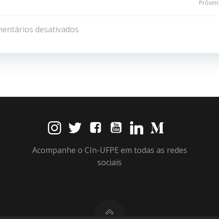
Navegação
Próxima
de
entários desativados
Post
Acompanhe o CIn-UFPE em todas as redes
sociais