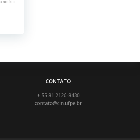
 notícia
CONTATO
+ 55 81 2126-8430
contato@cin.ufpe.br