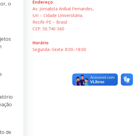
Endereço
or, o
Av. Jornalista Aníbal Fernandes,
s/n – Cidade Universitária.
Recife-PE – Brasil
CEP: 50.740-560
jetos
Horário
m
Segunda–Sexta: 8:00–18:00
e
atório
vação
to de