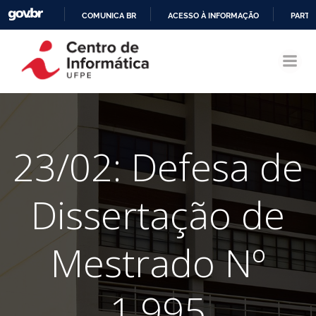
COMUNICA BR
ACESSO À INFORMAÇÃO
PARTI
Pular
IR
para
PARA
o
O
conteúdo
CONTEÚDO
23/02: Defesa de
Dissertação de
Mestrado Nº
1.995