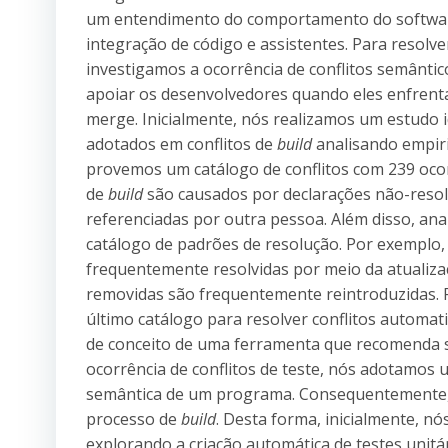
um entendimento do comportamento do software,
integração de código e assistentes. Para resolv
investigamos a ocorrência de conflitos semânti
apoiar os desenvolvedores quando eles enfrenta
merge. Inicialmente, nós realizamos um estudo i
adotados em conflitos de
build
analisando empir
provemos um catálogo de conflitos com 239 ocorr
de
build
são causados por declarações não-reso
referenciadas por outra pessoa. Além disso, an
catálogo de padrões de resolução. Por exemplo,
frequentemente resolvidas por meio da atualiza
removidas são frequentemente reintroduzidas. 
último catálogo para resolver conflitos automa
de conceito de uma ferramenta que recomenda so
ocorrência de conflitos de teste, nós adotamos 
semântica de um programa. Consequentemente, 
processo de
build
. Desta forma, inicialmente, n
explorando a criação automática de testes unitár