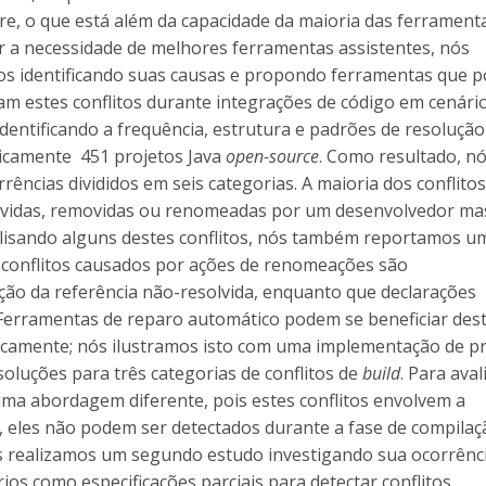
 o que está além da capacidade da maioria das ferrament
er a necessidade de melhores ferramentas assistentes, nós
cos identificando suas causas e propondo ferramentas que 
m estes conflitos durante integrações de código em cenári
dentificando a frequência, estrutura e padrões de resolução
icamente 451 projetos Java
open-source
. Como resultado, n
ências divididos em seis categorias. A maioria dos conflitos
lvidas, removidas ou renomeadas por um desenvolvedor ma
alisando alguns destes conflitos, nós também reportamos u
 conflitos causados por ações de renomeações são
ção da referência não-resolvida, enquanto que declarações
Ferramentas de reparo automático podem se beneficiar des
ticamente; nós ilustramos isto com uma implementação de p
luções para três categorias de conflitos de
build
. Para aval
uma abordagem diferente, pois estes conflitos envolvem a
eles não podem ser detectados durante a fase de compilaç
ós realizamos um segundo estudo investigando sua ocorrênci
ios como especificações parciais para detectar conflitos.