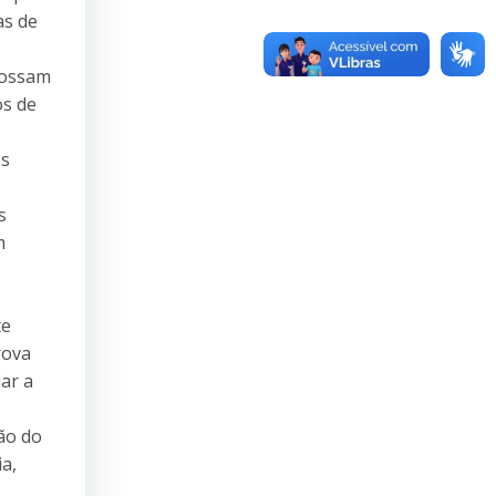
as de
possam
os de
ós
s
m
te
rova
iar a
ão do
a,