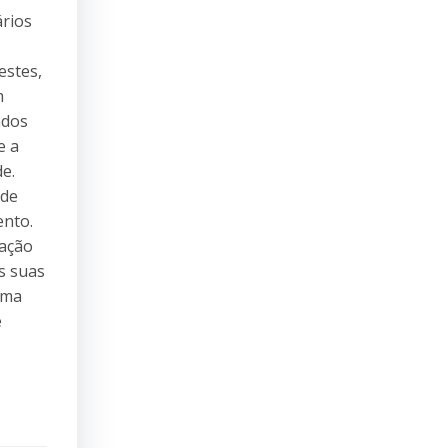
rios
estes,
m
ados
e a
e.
 de
ento.
ração
s suas
uma
e