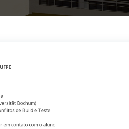
 UFPE
ba
iversität Bochum)
flitos de Build e Teste
rar em contato com o aluno