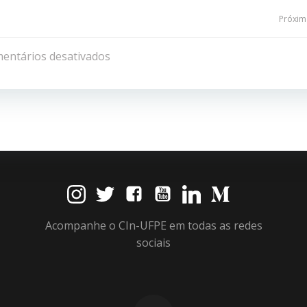
Navegação
Próxima
de
entários desativados
Post
Acompanhe o CIn-UFPE em todas as redes
sociais