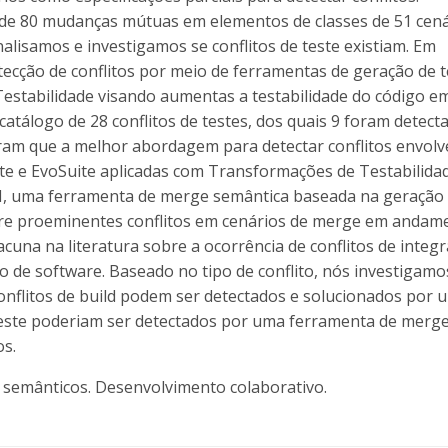
de 80 mudanças mútuas em elementos de classes de 51 cená
lisamos e investigamos se conflitos de teste existiam. Em
ecção de conflitos por meio de ferramentas de geração de t
stabilidade visando aumentas a testabilidade do código e
tálogo de 28 conflitos de testes, dos quais 9 foram detect
am que a melhor abordagem para detectar conflitos envolv
te e EvoSuite aplicadas com Transformações de Testabilidad
M, uma ferramenta de merge semântica baseada na geração
obre proeminentes conflitos em cenários de merge em andam
cuna na literatura sobre a ocorrência de conflitos de integ
 de software. Baseado no tipo de conflito, nós investigamo
conflitos de build podem ser detectados e solucionados por 
 teste poderiam ser detectados por uma ferramenta de merg
os.
os semânticos. Desenvolvimento colaborativo.