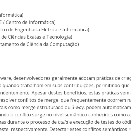
nformática)
 / Centro de Informática)
tro de Engenharia Elétrica e Informática)
 de Ciências Exatas e Tecnologia)
artamento de Ciência da Computação)
tware, desenvolvedores geralmente adotam práticas de cria
o quando trabalham em suas contribuições, permitindo que 
ndentemente. Apesar destes benefícios, estas práticas vem
 resolver conflitos de merge, que frequentemente ocorrem n
 tais como merge estruturado ou
3-way
, podem automaticam
uando o conflito surge no nível semântico conhecidos como
c
alhas durante o processo de
build
e execução de testes do cód
este, respectivamente. Detectar estes conflitos semânticos 