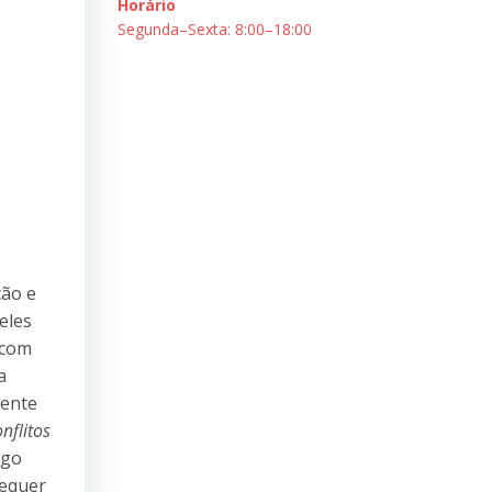
Horário
Segunda–Sexta: 8:00–18:00
ção e
eles
 com
a
ente
onflitos
igo
requer