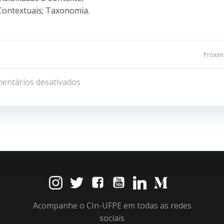
Contextuais; Taxonomia.
Navegação
Próxima
de
entários desativados
Post
Acompanhe o CIn-UFPE em todas as redes
sociais