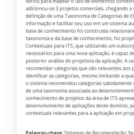
serviu para mapear o uso de elementos context
adicionou-se 3 projetos comerciais, chegando a
definição de uma Taxonomia de Categorias de E
informação e facilitar seu uso em um sistema a
base de conhecimento foi construída relacionand
taxonomia e da base de conhecimento, foi proj
Contextuais para ITS, que utilizando um subconj
necessários para uma nova aplicação, é capaz d
posterior análise do projetista da aplicação. A
recomendar categorias que são relevantes aos pr
identificar as categorias, mesmo limitando a q
o sistema recomendou categorias sabidamente u
de uma taxonomia associada ao desenvolviment
conhecimento de projetos da área de ITS aprese
desenvolvimento de aplicações deste domínio, p
contextuais relevantes para a aplicação em proj
Palavras-chave
: Sistemas de Recomendação; Se