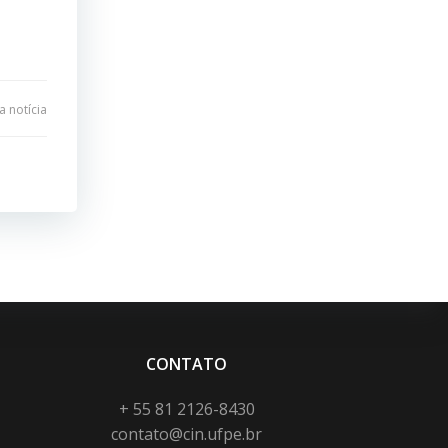
 notícia
CONTATO
+ 55 81 2126-8430
contato@cin.ufpe.br