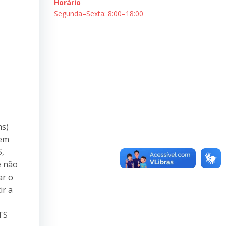
Horário
Segunda–Sexta: 8:00–18:00
ms)
dem
S,
e não
ar o
ir a
TS