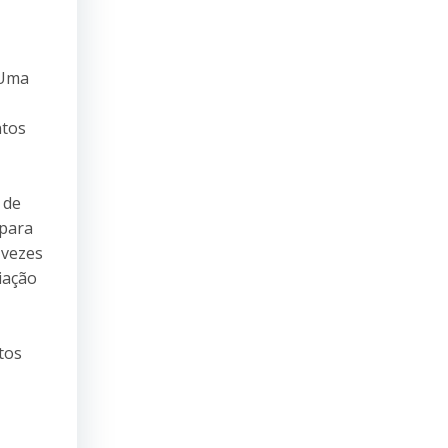
 Uma
ntos
 de
 para
 vezes
iação
tos