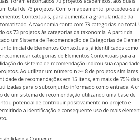
uais. Foram encontados 70 projetos acadêmicos, aos quais
 um total de 73 projetos. Com o mapeamento, procedeu-se à
lementos Contextuais, para aumentar a granularidade da
utomatizado. A taxonomia conta com 79 categorias no total.
o os 73 projetos às categorias da taxonomia. A partir da
etado um Sistema de Recomendação de Categorias de Eleme
unto inicial de Elementos Contextuais já identificados como
e recomendar categorias de Elementos Contextuais para a
 validação do sistema de recomendação indicou sua capacidade
ojetos. Ao utilizar um número n >= 8 de projetos similares
uantidade de recomendações em 15 itens, em mais de 75% das
tilizadas para o subconjunto informado como entrada. A cr
o de um sistema de recomendação utilizando uma base de
ntou potencial de contribuir positivamente no projeto e
ermitindo a identificação e consequente uso de mais elemen
eto.
nsibilidade a Contexto;