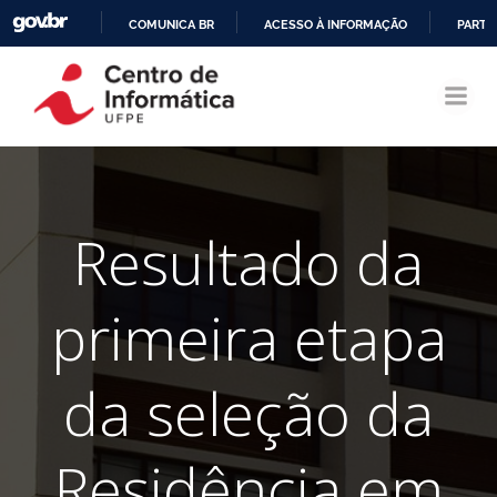
COMUNICA BR
ACESSO À INFORMAÇÃO
PARTI
Pular
IR
para
PARA
o
O
conteúdo
CONTEÚDO
Resultado da
primeira etapa
da seleção da
Residência em