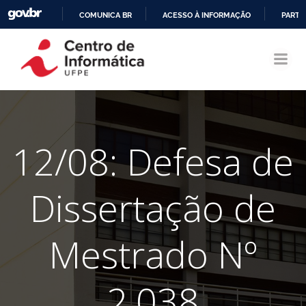
COMUNICA BR
ACESSO À INFORMAÇÃO
PARTI
Pular
IR
para
PARA
o
O
conteúdo
CONTEÚDO
12/08: Defesa de
Dissertação de
Mestrado Nº
2.038