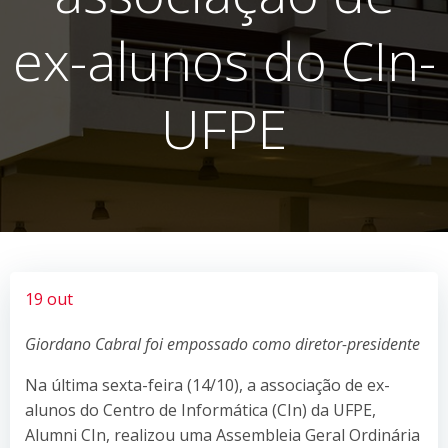
ex-alunos do CIn-
UFPE
19 out
Giordano Cabral foi empossado como diretor-presidente
Na última sexta-feira (14/10), a associação de ex-
alunos do Centro de Informática (CIn) da UFPE,
Alumni CIn, realizou uma Assembleia Geral Ordinária