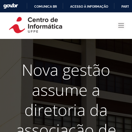
COMUNICA BR
ACESSO À INFORMAÇÃO
PARTI
Pular
IR
para
PARA
o
O
conteúdo
CONTEÚDO
Nova gestão
assume a
diretoria da
associação de