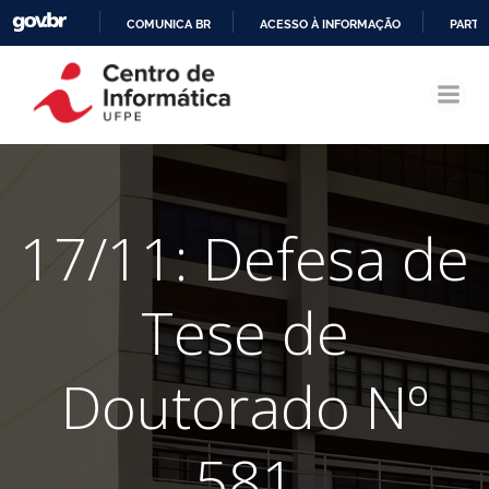
COMUNICA BR
ACESSO À INFORMAÇÃO
PARTI
Pular
IR
para
PARA
o
O
conteúdo
CONTEÚDO
17/11: Defesa de
Tese de
Doutorado Nº
581