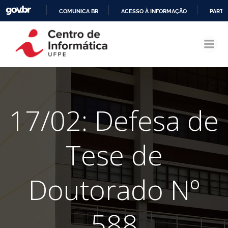
COMUNICA BR
ACESSO À INFORMAÇÃO
PARTI
Pular
IR
para
PARA
o
O
conteúdo
CONTEÚDO
17/02: Defesa de
Tese de
Doutorado Nº
588