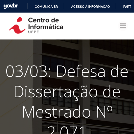
COMUNICA BR
ACESSO À INFORMAÇÃO
PARTI
Pular
IR
para
PARA
o
O
conteúdo
CONTEÚDO
03/03: Defesa de
Dissertação de
Mestrado Nº
2.071