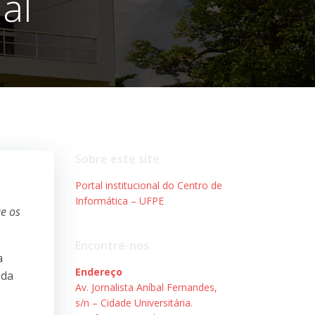
al
Sobre este site
Portal institucional do Centro de
Informática – UFPE
ue os
Encontre-nos
a
Endereço
 da
Av. Jornalista Aníbal Fernandes,
s/n – Cidade Universitária.