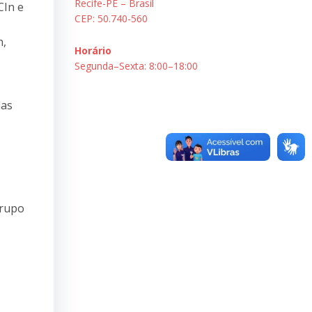
Recife-PE – Brasil
CIn e
CEP: 50.740-560
n,
Horário
Segunda–Sexta: 8:00–18:00
das
Grupo