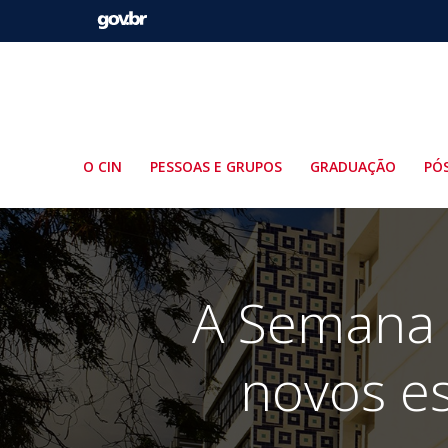
Pular
para
o
conteúdo
O CIN
PESSOAS E GRUPOS
GRADUAÇÃO
PÓ
A Semana 
novos e