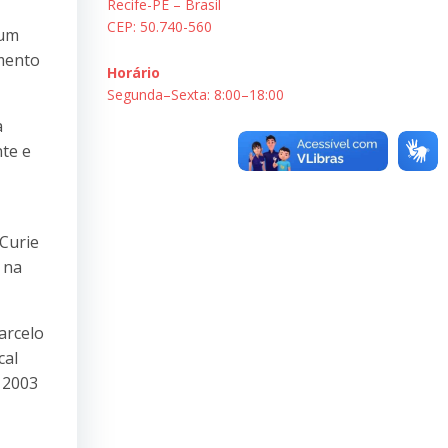
Recife-PE – Brasil
CEP: 50.740-560
gum
imento
Horário
Segunda–Sexta: 8:00–18:00
a
nte e
 Curie
 na
arcelo
cal
 2003