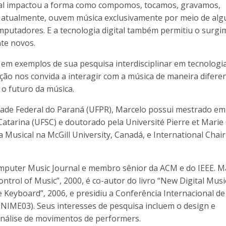
gital impactou a forma como compomos, tocamos, gravamos,
, atualmente, ouvem música exclusivamente por meio de al
computadores. E a tecnologia digital também permitiu o surg
te novos.
 em exemplos de sua pesquisa interdisciplinar em tecnologi
ção nos convida a interagir com a música de maneira difere
 o futuro da música.
dade Federal do Paraná (UFPR), Marcelo possui mestrado em
atarina (UFSC) e doutorado pela Université Pierre et Marie
a Musical na McGill University, Canadá, e International Chair
omputer Music Journal e membro sênior da ACM e do IEEE. M
ontrol of Music”, 2000, é co-autor do livro “New Digital Musi
 Keyboard”, 2006, e presidiu a Conferência Internacional de
NIME03). Seus interesses de pesquisa incluem o design e
 análise de movimentos de performers.