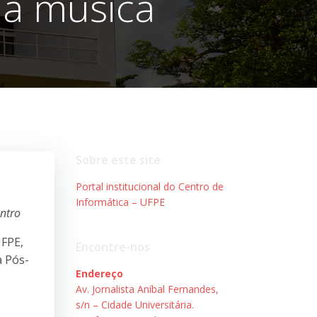
da música
Sobre este site
Portal institucional do Centro de
Informática – UFPE
ntro
UFPE,
Encontre-nos
 Pós-
Endereço
Av. Jornalista Aníbal Fernandes,
s/n – Cidade Universitária.