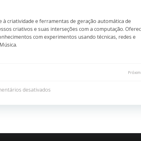
te à criatividade e ferramentas de geração automática de
essos criativos e suas interseções com a computação. Ofere
onhecimentos com experimentos usando técnicas, redes e
 Música.
Navegação
Próxima
de
entários desativados
Post