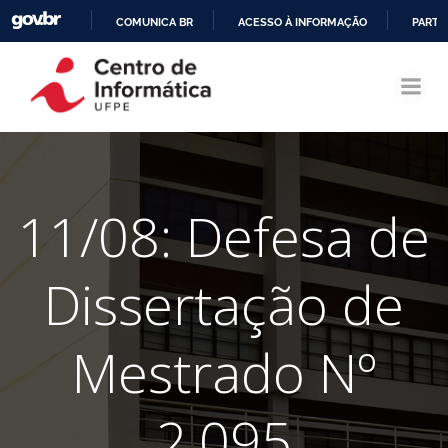
COMUNICA BR
ACESSO À INFORMAÇÃO
PARTI
Pular
IR
para
PARA
o
O
conteúdo
CONTEÚDO
11/08: Defesa de
Dissertação de
Mestrado Nº
2.095