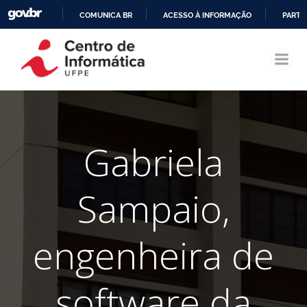
COMUNICA BR
ACESSO À INFORMAÇÃO
PARTI
Pular
IR
para
PARA
o
O
conteúdo
CONTEÚDO
Gabriela
Sampaio,
engenheira de
software da