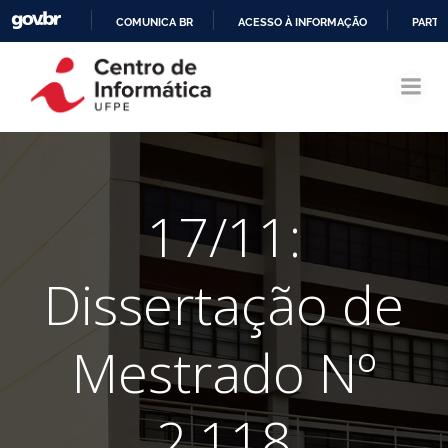
COMUNICA BR
ACESSO À INFORMAÇÃO
PARTI
Pular
IR
para
PARA
o
O
conteúdo
CONTEÚDO
17/11:
Dissertação de
Mestrado Nº
2.118